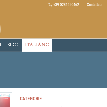
+39 0286450462
Contattaci
call
I
BLOG
ITALIANO
CATEGORIE