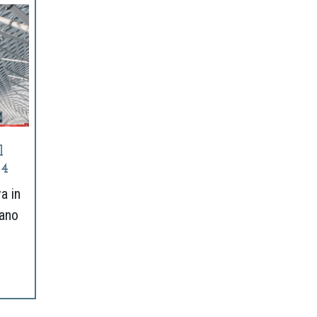
l
24
a in
lano