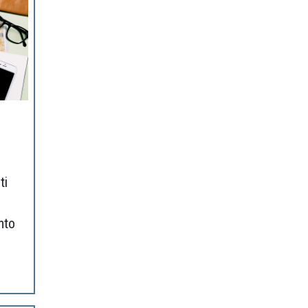
ti
nto