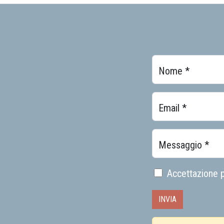
Nome *
Email *
Messaggio *
Accettazione p