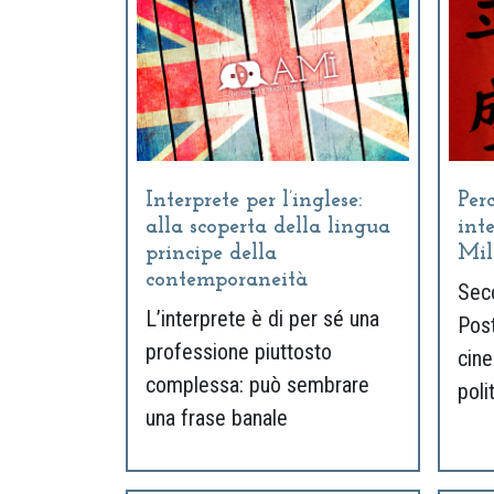
Interprete per l’inglese:
Per
alla scoperta della lingua
inte
principe della
Mil
contemporaneità
Seco
L’interprete è di per sé una
Post
professione piuttosto
cine
complessa: può sembrare
poli
una frase banale