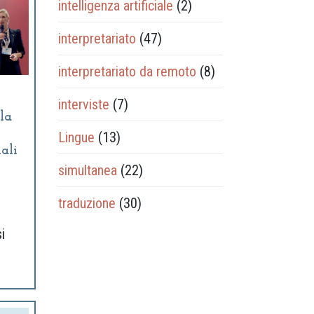
intelligenza artificiale
(2)
interpretariato
(47)
interpretariato da remoto
(8)
interviste
(7)
la
Lingue
(13)
ali
simultanea
(22)
o
traduzione
(30)
i