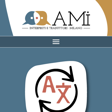
AMI - Associazione Milano Interpreti e traduttori
menu