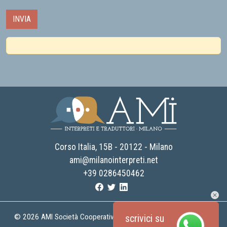
AMI - Associazione Milano Interpreti e traduttori
Corso Italia, 15B - 20122 - Milano
ami@milanointerpreti.net
+39 0286450462
© 2026
AMI Società Cooperativa
Tutti i diritti riservati | C.F. e P.I.
scrivici su