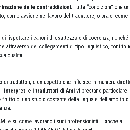
minazione delle contraddizioni
. Tutte “condizioni” che un
o, come avviene nel lavoro del traduttore, o orale, come
i rispettare i canoni di esattezza e di coerenza, nonché 
ene attraverso dei collegamenti di tipo linguistico, contrib
sua qualità.
 o di traduttori, è un aspetto che influisce in maniera dirett
li
interpreti e i traduttori di Ami
vi prestano particolare
 frutto di uno studio costante della lingua e dell’ambito di
ienza.
MI e su come lavorano i suoi professionisti – anche a
arci al numero 02 86 45 04 62 o alla mail