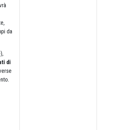
vrà
te,
mpi da
),
ti di
iverse
ento.