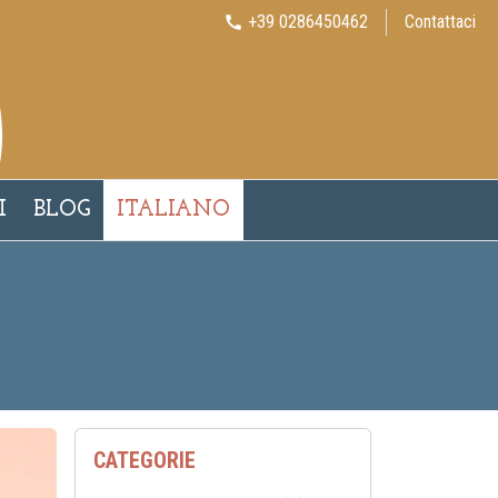
+39 0286450462
Contattaci
call
I
BLOG
ITALIANO
CATEGORIE