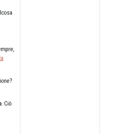
,
alcosa
empre,
la
zione?
o
. Ciò