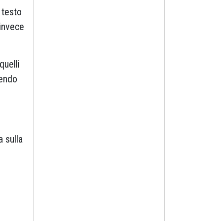
 testo
 invece
quelli
uendo
a sulla