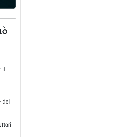
uò
 il
e del
ttori