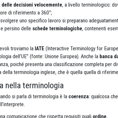
e delle decisioni velocemente
, a livello terminologico: do
tore di riferimento a 360°;
 di svolgere uno specifico lavoro si preparano adeguatamen
e persino delle
schede terminologiche
, contenenti ese
revoli troviamo la
IATE
(Interactive Terminology for Europe
ologia dell’UE” (fonte: Unione Europea). Anche la
banca da
anza, poiché presenta una classificazione completa per d
ella terminologia inglese, che è quella quella di riferim
a nella terminologia
ando si parla di terminologia è la
coerenza
: qualcosa che
l’interprete.
una comunicazione che rispetta requisiti quali
ordine,