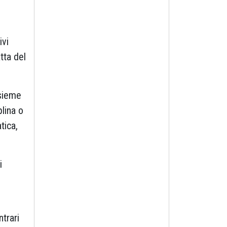
ivi
atta del
nsieme
plina o
tica,
i
ntrari