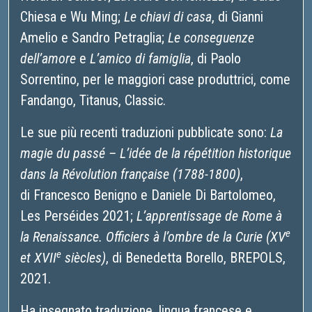
Chiesa e Wu Ming;
Le chiavi di casa
, di Gianni
Amelio e Sandro Petraglia;
Le conseguenze
dell’amore
e
L’amico di famiglia
, di Paolo
Sorrentino, per le maggiori case produttrici, come
Fandango, Titanus, Classic.
Le sue più recenti traduzioni pubblicate sono:
La
magie du passé – L’idée de la répétition historique
dans la Révolution française (1788-1800)
,
di Francesco Benigno e Daniele Di Bartolomeo,
Les Perséides 2021;
L’apprentissage de Rome à
e
la Renaissance. Officiers à l’ombre de la Curie (XV
e
et XVII
siècles)
, di Benedetta Borello, BREPOLS,
2021.
Ha insegnato traduzione, lingua francese e