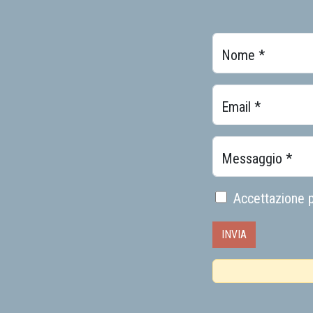
Nome *
Email *
Messaggio *
Accettazione p